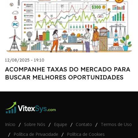
12/08/2025 - 19:10
ACOMPANHE TAXAS DO MERCADO PARA
BUSCAR MELHORES OPORTUNIDADES
Início
Sobre Nós
Equipe
Contato
Termos de Uso
/
/
/
/
Política de Privacidade
Política de Cookies
/
/