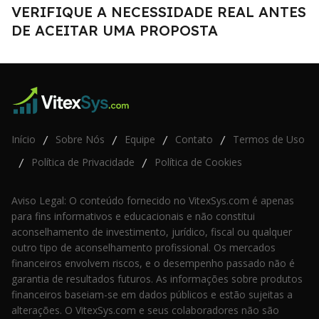
VERIFIQUE A NECESSIDADE REAL ANTES
DE ACEITAR UMA PROPOSTA
Início
Sobre Nós
Equipe
Contato
Termos de Uso
/
/
/
/
Política de Privacidade
Política de Cookies
/
/
Aviso Legal: O conteúdo fornecido no VitexSys.com é apenas
para fins informativos e educacionais e não constitui
aconselhamento de investimento, jurídico, fiscal ou qualquer
outro tipo de aconselhamento profissional. Os mercados
financeiros envolvem riscos, e o desempenho passado não é
garantia de resultados futuros. As informações sobre produtos
financeiros baseiam-se em dados públicos e estão sujeitas a
alterações. O VitexSys.com e seus colaboradores não são