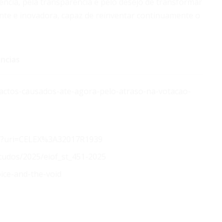
ência, pela transparência e pelo desejo de transformar
ente e inovadora, capaz de reinventar continuamente o
ncias
pactos-causados-ate-agora-pelo-atraso-na-votacao-
XT/?uri=CELEX%3A32017R1939
tudos/2025/eiof_st_451-2025
ice-and-the-void