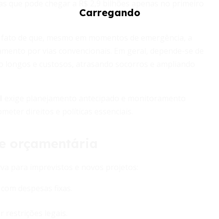
as que pode chegar a R$ 2,9 bilhões apenas no primeiro
o fato de que, mesmo em momentos de emergência, a
çamento por vias convencionais. Em geral, depende-se de
ão longos e custosos, atrasando socorros e ampliando
l
exige planejamento antecipado e monitoramento
ter direitos e políticas essenciais.
de orçamentária
va para imprevistos e novos projetos:
com despesas fixas.
 restrições legais.