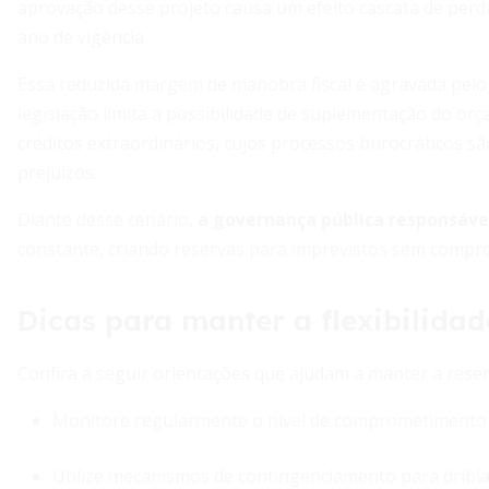
aprovação desse projeto causa um efeito cascata de perd
ano de vigência.
Essa reduzida margem de manobra fiscal é agravada pel
legislação limita a possibilidade de suplementação do or
créditos extraordinários, cujos processos burocráticos s
prejuízos.
Diante desse cenário,
a governança pública responsáve
constante, criando reservas para imprevistos sem comprome
Dicas para manter a flexibilida
Confira a seguir orientações que ajudam a manter a reser
Monitore regularmente o nível de comprometimento 
Utilize mecanismos de contingenciamento para driblar