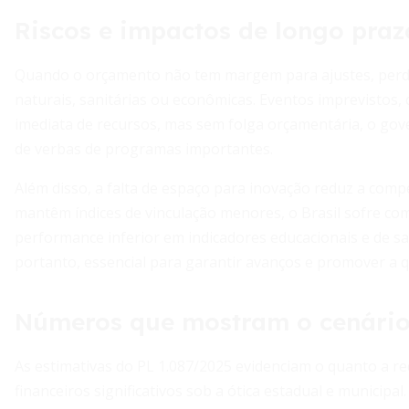
Riscos e impactos de longo praz
Quando o orçamento não tem margem para ajustes, perde
naturais, sanitárias ou econômicas. Eventos imprevistos,
imediata de recursos, mas sem folga orçamentária, o gover
de verbas de programas importantes.
Além disso, a falta de espaço para inovação reduz a com
mantêm índices de vinculação menores, o Brasil sofre c
performance inferior em indicadores educacionais e de saú
portanto, essencial para garantir avanços e promover a q
Números que mostram o cenári
As estimativas do PL 1.087/2025 evidenciam o quanto a re
financeiros significativos sob a ótica estadual e municip