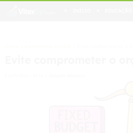
INÍCIO
EDUCAÇÃO
Home
Empréstimo Pessoal
>
>
Evite comprometer o 
Evite comprometer o o
Giovanni Medeiros
02/09/2025 - 23:13
•