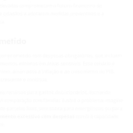
s elevadas comprometam o futuro financeiro de
e cidadãos a adotarem medidas preventivas e a
ca.
metido
omprometido com despesas obrigatórias, que incluem
stimentos mínimos em áreas sensíveis. Esse cenário é
nimo, amarrados à inflação e ao crescimento do PIB,
crescente e contínua.
os recursos para gastos discricionários, tornando
A comparação com famílias ilustra o problema: imagine
e parcelas fixas, sem sobra para emergências ou para
mento excessivo com despesas
corrói a capacidade
l.