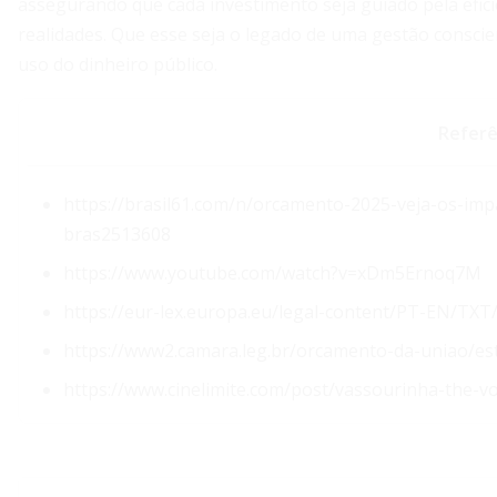
assegurando que cada investimento seja guiado pela efici
realidades. Que esse seja o legado de uma gestão consci
uso do dinheiro público.
Referê
https://brasil61.com/n/orcamento-2025-veja-os-im
bras2513608
https://www.youtube.com/watch?v=xDm5Ernoq7M
https://eur-lex.europa.eu/legal-content/PT-EN/T
https://www2.camara.leg.br/orcamento-da-uniao/es
https://www.cinelimite.com/post/vassourinha-the-vo