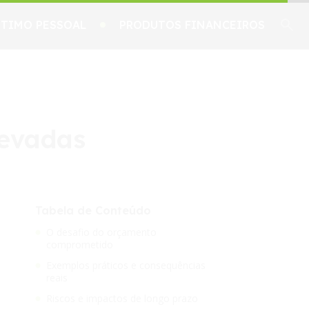
TIMO PESSOAL
PRODUTOS FINANCEIROS
levadas
Tabela de Conteúdo
O desafio do orçamento
comprometido
Exemplos práticos e consequências
reais
Riscos e impactos de longo prazo