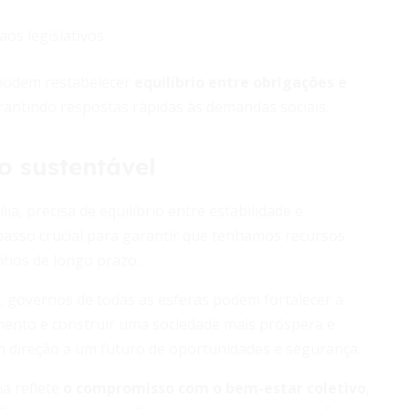
os legislativos.
 podem restabelecer
equilíbrio entre obrigações e
rantindo respostas rápidas às demandas sociais.
 sustentável
a, precisa de equilíbrio entre estabilidade e
 passo crucial para garantir que tenhamos recursos
nhos de longo prazo.
, governos de todas as esferas podem fortalecer a
imento e construir uma sociedade mais próspera e
m direção a um futuro de oportunidades e segurança.
ia reflete
o compromisso com o bem-estar coletivo
,