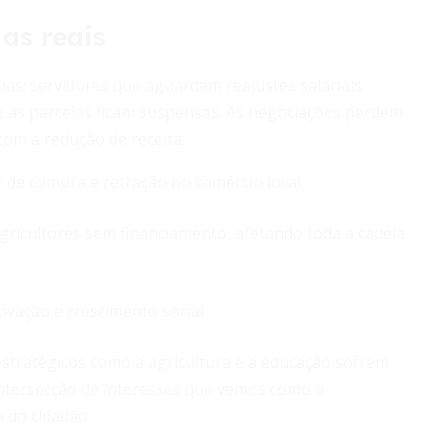
as reais
nas: servidores que aguardam reajustes salariais
e as parcelas ficam suspensas. As negociações perdem
om a redução de receita.
 de compra e retração no comércio local.
ricultores sem financiamento, afetando toda a cadeia
ovação e crescimento social.
estratégicos como a agricultura e a educação sofrem
intersecção de interesses que vemos como o
 do cidadão.