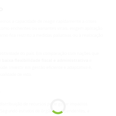
o
mos a capacidade de reagir rapidamente a crises
 como enchentes ou variantes virais, exigem aplicação
no fica restrito a medidas paliativas ou à realocação
petitividade do país. Em comparação com nações que
om
baixa flexibilidade fiscal e administrativa
e
de. Investir em gestão eficiente e adaptativa é,
ualidade de vida.
o
distribuição de recursos pode gerar impactos
al. Segundo estudos de órgãos independentes, a