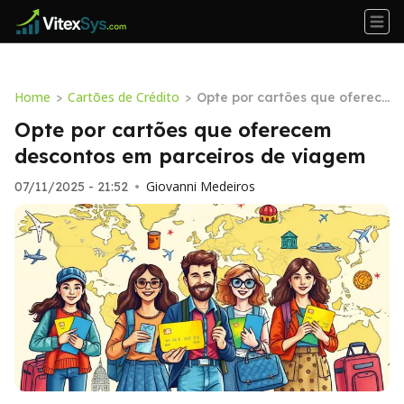
Home
Cartões de Crédito
>
>
Opte por cartões que oferece
m descontos em parceiros de
Opte por cartões que oferecem
viagem
descontos em parceiros de viagem
Giovanni Medeiros
07/11/2025 - 21:52
•