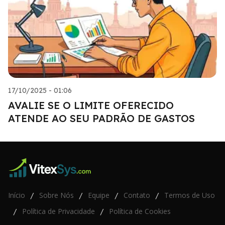
17/10/2025 - 01:06
AVALIE SE O LIMITE OFERECIDO
ATENDE AO SEU PADRÃO DE GASTOS
Início
Sobre Nós
Equipe
Contato
Termos de Uso
/
/
/
/
Política de Privacidade
Política de Cookies
/
/