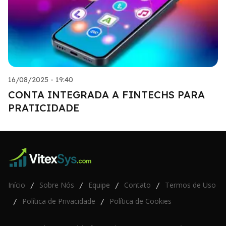
16/08/2025 - 19:40
CONTA INTEGRADA A FINTECHS PARA
PRATICIDADE
Início
Sobre Nós
Equipe
Contato
Termos de Uso
/
/
/
/
Política de Privacidade
Política de Cookies
/
/