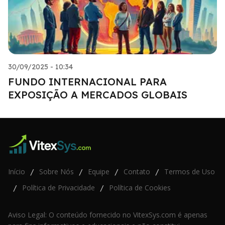
30/09/2025 - 10:34
FUNDO INTERNACIONAL PARA
EXPOSIÇÃO A MERCADOS GLOBAIS
Início
Sobre Nós
Equipe
Contato
Termos de Uso
/
/
/
/
Política de Privacidade
Política de Cookies
/
/
Aviso Legal: O conteúdo fornecido no VitexSys.com é apenas