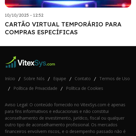
10/10/2025 - 12:52
CARTÃO VIRTUAL TEMPORÁRIO PARA
COMPRAS ESPECÍFICAS
Início
Sobre Nós
Equipe
Contato
Termos de Uso
/
/
/
/
Política de Privacidade
Política de Cookies
/
/
Aviso Legal: O conteúdo fornecido no VitexSys.com é apenas
para fins informativos e educacionais e não constitui
aconselhamento de investimento, jurídico, fiscal ou qualquer
outro tipo de aconselhamento profissional. Os mercados
financeiros envolvem riscos, e o desempenho passado não é