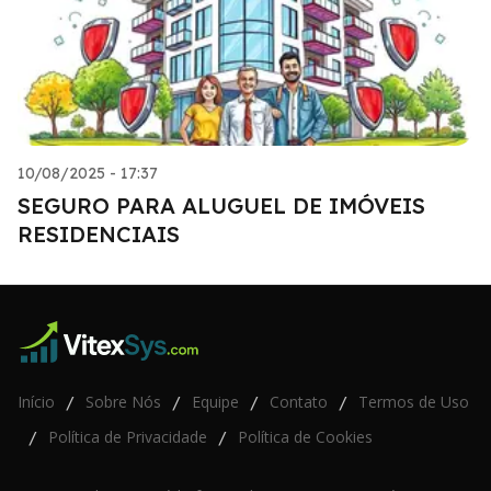
10/08/2025 - 17:37
SEGURO PARA ALUGUEL DE IMÓVEIS
RESIDENCIAIS
Início
Sobre Nós
Equipe
Contato
Termos de Uso
/
/
/
/
Política de Privacidade
Política de Cookies
/
/