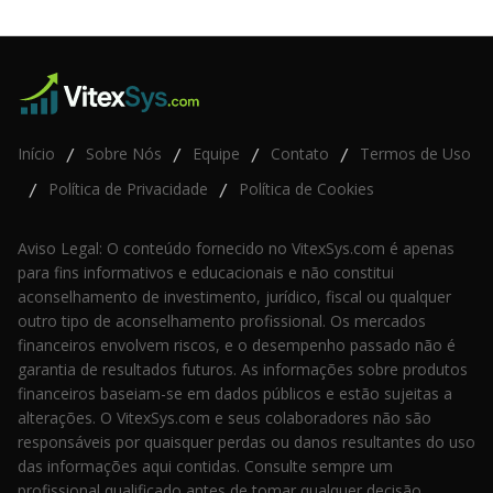
Início
Sobre Nós
Equipe
Contato
Termos de Uso
/
/
/
/
Política de Privacidade
Política de Cookies
/
/
Aviso Legal: O conteúdo fornecido no VitexSys.com é apenas
para fins informativos e educacionais e não constitui
aconselhamento de investimento, jurídico, fiscal ou qualquer
outro tipo de aconselhamento profissional. Os mercados
financeiros envolvem riscos, e o desempenho passado não é
garantia de resultados futuros. As informações sobre produtos
financeiros baseiam-se em dados públicos e estão sujeitas a
alterações. O VitexSys.com e seus colaboradores não são
responsáveis por quaisquer perdas ou danos resultantes do uso
das informações aqui contidas. Consulte sempre um
profissional qualificado antes de tomar qualquer decisão