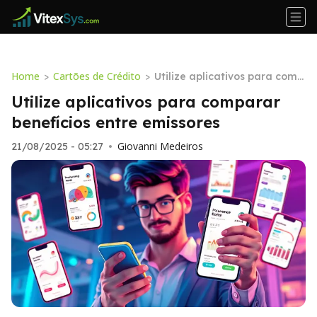
Home
Cartões de Crédito
>
>
Utilize aplicativos para comp
arar benefícios entre emissor
Utilize aplicativos para comparar
es
benefícios entre emissores
Giovanni Medeiros
21/08/2025 - 05:27
•