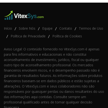
Início
Sobre Nós
Equipe
Contato
Termos de Uso
/
/
/
/
Política de Privacidade
Política de Cookies
/
/
Aviso Legal: O conteúdo fornecido no VitexSys.com é apenas
para fins informativos e educacionais e não constitui
aconselhamento de investimento, jurídico, fiscal ou qualquer
outro tipo de aconselhamento profissional. Os mercados
financeiros envolvem riscos, e o desempenho passado não é
garantia de resultados futuros. As informações sobre produtos
financeiros baseiam-se em dados públicos e estão sujeitas a
alterações. O VitexSys.com e seus colaboradores não são
responsáveis por quaisquer perdas ou danos resultantes do uso
das informações aqui contidas. Consulte sempre um
profissional qualificado antes de tomar qualquer decisão
financeira.