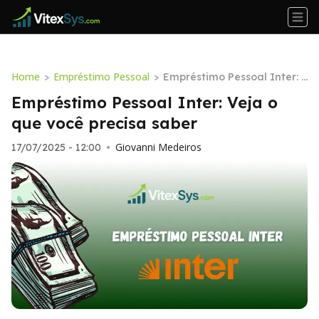
Home
Empréstimo Pessoal
>
>
Empréstimo Pessoal Inter: V
eja o que você precisa sabe
Empréstimo Pessoal Inter: Veja o
r
que você precisa saber
Giovanni Medeiros
17/07/2025 - 12:00
•