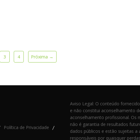
3
4
Próxima →
Aviso Legal: O conteúdo fornecido
e não constitui aconselhamento de 
aconselhamento profissional. Os 
não é garantia de resultados futu
Política de Privacidade
/
/
dados públicos e estão sujeitas a
responsáveis por quaisquer perdas