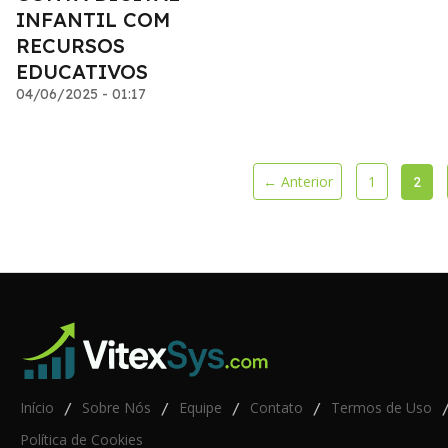
INFANTIL COM
RECURSOS
EDUCATIVOS
04/06/2025 - 01:17
← Anterior
1
2
Início
Sobre Nós
Equipe
Contato
Termos de Uso
/
/
/
/
Política de Cookies