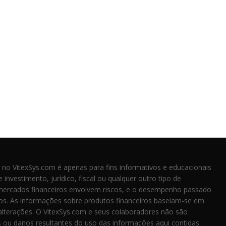
 no VitexSys.com é apenas para fins informativos e educacionais
investimento, jurídico, fiscal ou qualquer outro tipo de
mercados financeiros envolvem riscos, e o desempenho passado
ros. As informações sobre produtos financeiros baseiam-se em
 alterações. O VitexSys.com e seus colaboradores não são
 ou danos resultantes do uso das informações aqui contidas.