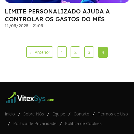
LIMITE PERSONALIZADO AJUDA A
CONTROLAR OS GASTOS DO MÊS
11/03/2025 - 21:03
← Anterior
1
2
3
4
Início
Sobre Nós
Equipe
Contato
Termos de Uso
/
/
/
/
Política de Privacidade
Política de Cookies
/
/