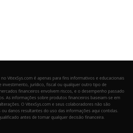
 no VitexSys.com é apenas para fins informativos e educacionais
investimento, jurídico, fiscal ou qualquer outro tipo de
mercados financeiros envolvem riscos, e o desempenho passado
ros. As informações sobre produtos financeiros baseiam-se em
 alterações. O VitexSys.com e seus colaboradores não são
 ou danos resultantes do uso das informações aqui contidas.
ualificado antes de tomar qualquer decisão financeira.