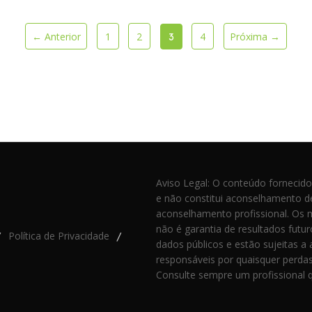
← Anterior
1
2
4
Próxima →
3
Aviso Legal: O conteúdo fornecido
e não constitui aconselhamento de 
aconselhamento profissional. Os 
não é garantia de resultados futu
Política de Privacidade
/
/
dados públicos e estão sujeitas a
responsáveis por quaisquer perdas
Consulte sempre um profissional q